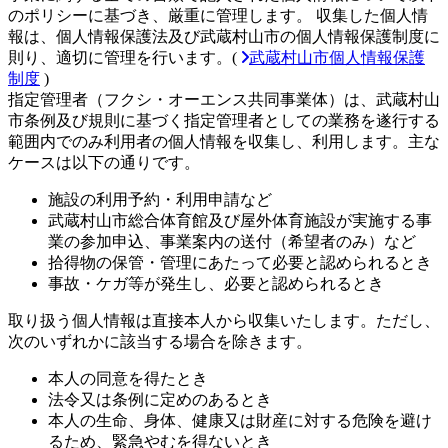
のポリシーに基づき、厳重に管理します。 収集した個人情
報は、個人情報保護法及び武蔵村山市の個人情報保護制度に
則り、適切に管理を行います。(
武蔵村山市個人情報保護
制度
)
指定管理者（フクシ・オーエンス共同事業体）は、武蔵村山
市条例及び規則に基づく指定管理者としての業務を遂行する
範囲内でのみ利用者の個人情報を収集し、利用します。主な
ケースは以下の通りです。
施設の利用予約・利用申請など
武蔵村山市総合体育館及び屋外体育施設が実施する事
業の参加申込、事業案内の送付（希望者のみ）など
拾得物の保管・管理にあたって必要と認められるとき
事故・ケガ等が発生し、必要と認められるとき
取り扱う個人情報は直接本人から収集いたします。ただし、
次のいずれかに該当する場合を除きます。
本人の同意を得たとき
法令又は条例に定めのあるとき
本人の生命、身体、健康又は財産に対する危険を避け
るため、緊急やむを得ないとき