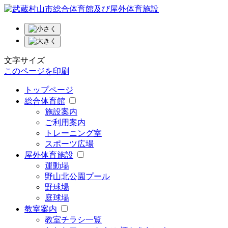
文字サイズ
このページを印刷
トップページ
総合体育館
施設案内
ご利用案内
トレーニング室
スポーツ広場
屋外体育施設
運動場
野山北公園プール
野球場
庭球場
教室案内
教室チラシ一覧