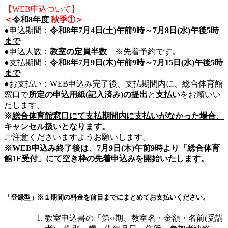
【WEB申込ついて】
＜
令和8年度
秋季①＞
●申込期間：
令和8年7月4日(土)午前9時～7月8日(水)午後5時
まで
●申込人数：
教室の定員半数
※先着予約です。
●支払期間：
令和8年7月9日(木)午前9時～7月15日(水)午後5時
まで
●お支払い：WEB申込み完了後、支払期間内に、総合体育館
窓口で
所定の申込用紙(記入済み)の提出
と
支払い
をお願いい
たします。
※
総合体育館窓口にて支払期間内に支払いがなかった場合、
キャンセル扱いとなります。
ご注意くださいますようお願いします。
※WEB申込み終了後は、7月9日(木)午前9時より「総合体育
館1F受付」にて空き枠の先着申込みを開始いたします。
「登録型」
※１期間の料金を前日までにまとめてお支払いください。
教室申込書の「第○期、教室名・金額・名前(受講