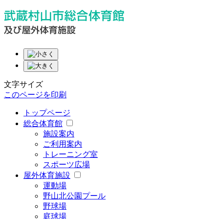
文字サイズ
このページを印刷
トップページ
総合体育館
施設案内
ご利用案内
トレーニング室
スポーツ広場
屋外体育施設
運動場
野山北公園プール
野球場
庭球場