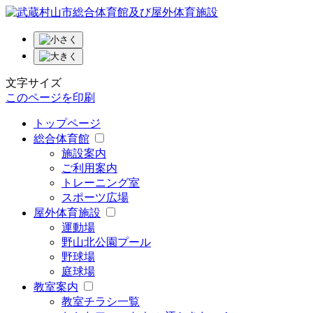
文字サイズ
このページを印刷
トップページ
総合体育館
施設案内
ご利用案内
トレーニング室
スポーツ広場
屋外体育施設
運動場
野山北公園プール
野球場
庭球場
教室案内
教室チラシ一覧