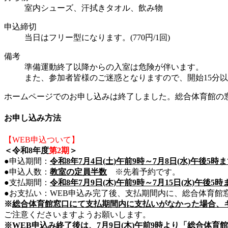
室内シューズ、汗拭きタオル、飲み物
申込締切
当日はフリー型になります。(770円/1回)
備考
準備運動終了以降からの入室は危険が伴います。
また、参加者皆様のご迷惑となりますので、開始15分
ホームページでのお申し込みは終了しました。総合体育館の
お申し込み方法
【WEB申込ついて】
＜令和8年度
第2期
＞
●申込期間：
令和8年7月4日(土)午前9時～7月8日(水)午後5時
●申込人数：
教室の定員半数
※先着予約です。
●支払期間：
令和8年7月9日(木)午前9時～7月15日(水)午後5時
●お支払い：WEB申込み完了後、支払期間内に、総合体育館
※
総合体育館窓口にて支払期間内に支払いがなかった場合、
ご注意くださいますようお願いします。
※WEB申込み終了後は、7月9日(木)午前9時より「総合体