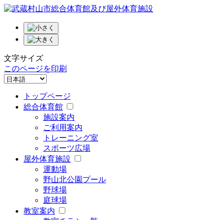
文字サイズ
このページを印刷
トップページ
総合体育館
施設案内
ご利用案内
トレーニング室
スポーツ広場
屋外体育施設
運動場
野山北公園プール
野球場
庭球場
教室案内