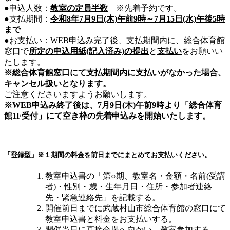
●申込人数：
教室の定員半数
※先着予約です。
●支払期間：
令和8年7月9日(木)午前9時～7月15日(水)午後5時
まで
●お支払い：WEB申込み完了後、支払期間内に、総合体育館
窓口で
所定の申込用紙(記入済み)の提出
と
支払い
をお願いい
たします。
※
総合体育館窓口にて支払期間内に支払いがなかった場合、
キャンセル扱いとなります。
ご注意くださいますようお願いします。
※WEB申込み終了後は、7月9日(木)午前9時より「総合体育
館1F受付」にて空き枠の先着申込みを開始いたします。
「登録型」
※１期間の料金を前日までにまとめてお支払いください。
教室申込書の「第○期、教室名・金額・名前(受講
者)・性別・歳・生年月日・住所・参加者連絡
先・緊急連絡先」を記載する。
開催前日までに武蔵村山市総合体育館の窓口にて
教室申込書と料金をお支払いする。
開催当日に直接会場へ向かい、教室参加する。