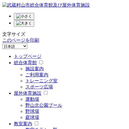
文字サイズ
このページを印刷
トップページ
総合体育館
施設案内
ご利用案内
トレーニング室
スポーツ広場
屋外体育施設
運動場
野山北公園プール
野球場
庭球場
教室案内