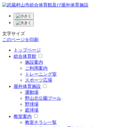
文字サイズ
このページを印刷
トップページ
総合体育館
施設案内
ご利用案内
トレーニング室
スポーツ広場
屋外体育施設
運動場
野山北公園プール
野球場
庭球場
教室案内
教室チラシ一覧