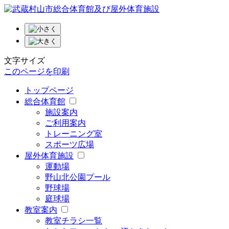
文字サイズ
このページを印刷
トップページ
総合体育館
施設案内
ご利用案内
トレーニング室
スポーツ広場
屋外体育施設
運動場
野山北公園プール
野球場
庭球場
教室案内
教室チラシ一覧