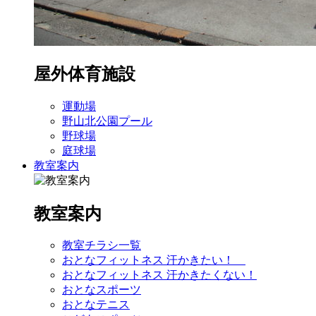
屋外体育施設
運動場
野山北公園プール
野球場
庭球場
教室案内
教室案内
教室チラシ一覧
おとなフィットネス 汗かきたい！
おとなフィットネス 汗かきたくない！
おとなスポーツ
おとなテニス