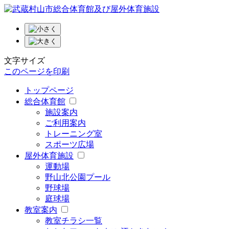
文字サイズ
このページを印刷
トップページ
総合体育館
施設案内
ご利用案内
トレーニング室
スポーツ広場
屋外体育施設
運動場
野山北公園プール
野球場
庭球場
教室案内
教室チラシ一覧