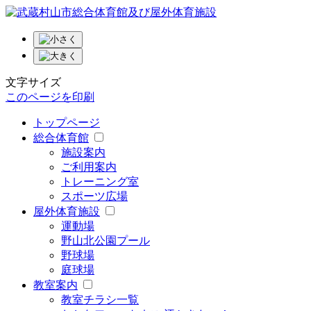
文字サイズ
このページを印刷
トップページ
総合体育館
施設案内
ご利用案内
トレーニング室
スポーツ広場
屋外体育施設
運動場
野山北公園プール
野球場
庭球場
教室案内
教室チラシ一覧