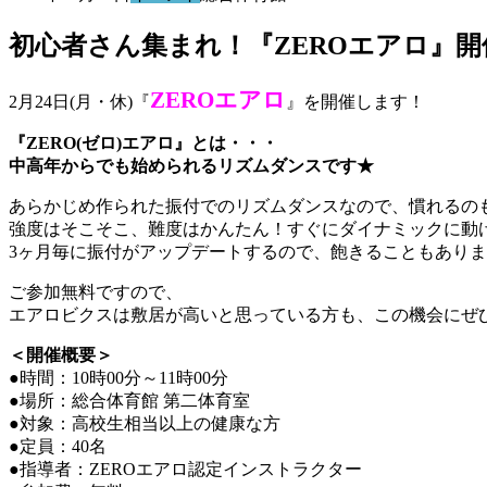
初心者さん集まれ！『ZEROエアロ』
ZEROエアロ
2月24日(月・休)『
』を開催します！
『ZERO(ゼロ)エアロ』とは・・・
中高年からでも始められるリズムダンスです★
あらかじめ作られた振付でのリズムダンスなので、慣れるの
強度はそこそこ、難度はかんたん！すぐにダイナミックに動
3ヶ月毎に振付がアップデートするので、飽きることもあり
ご参加無料ですので、
エアロビクスは敷居が高いと思っている方も、この機会にぜ
＜開催概要＞
●時間：10時00分～11時00分
●場所：総合体育館 第二体育室
●対象：高校生相当以上の健康な方
●定員：40名
●指導者：ZEROエアロ認定インストラクター