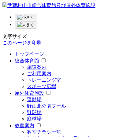
文字サイズ
このページを印刷
トップページ
総合体育館
施設案内
ご利用案内
トレーニング室
スポーツ広場
屋外体育施設
運動場
野山北公園プール
野球場
庭球場
教室案内
教室チラシ一覧