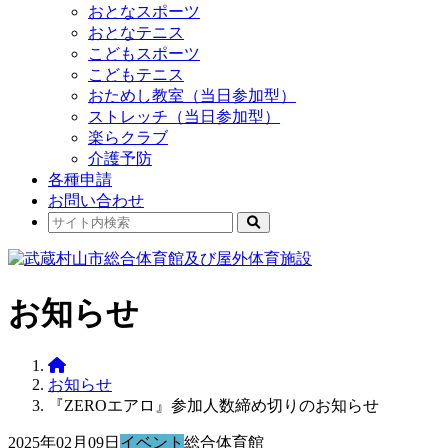
おとなスポーツ
おとなテニス
こどもスポーツ
こどもテニス
おためし教室（当日参加型）
ストレッチ（当日参加型）
楽らクラブ
介護予防
各種申請
お問い合わせ
お知らせ
お知らせ
『ZEROエアロ』参加人数締め切りのお知らせ
2025年02月09日
イベント
総合体育館