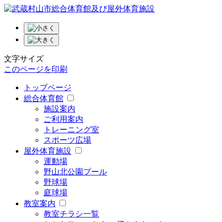
文字サイズ
このページを印刷
トップページ
総合体育館
施設案内
ご利用案内
トレーニング室
スポーツ広場
屋外体育施設
運動場
野山北公園プール
野球場
庭球場
教室案内
教室チラシ一覧