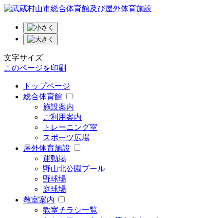
文字サイズ
このページを印刷
トップページ
総合体育館
施設案内
ご利用案内
トレーニング室
スポーツ広場
屋外体育施設
運動場
野山北公園プール
野球場
庭球場
教室案内
教室チラシ一覧