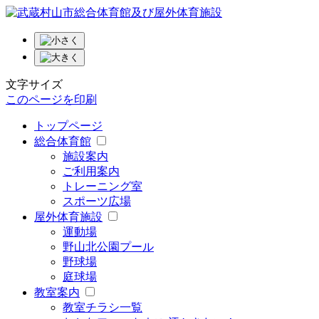
文字サイズ
このページを印刷
トップページ
総合体育館
施設案内
ご利用案内
トレーニング室
スポーツ広場
屋外体育施設
運動場
野山北公園プール
野球場
庭球場
教室案内
教室チラシ一覧