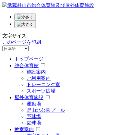
文字サイズ
このページを印刷
トップページ
総合体育館
施設案内
ご利用案内
トレーニング室
スポーツ広場
屋外体育施設
運動場
野山北公園プール
野球場
庭球場
教室案内