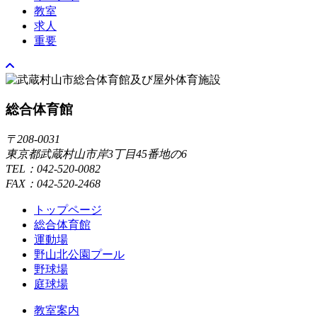
教室
求人
重要
総合体育館
〒208-0031
東京都武蔵村山市岸3丁目45番地の6
TEL：042-520-0082
FAX：042-520-2468
トップページ
総合体育館
運動場
野山北公園プール
野球場
庭球場
教室案内