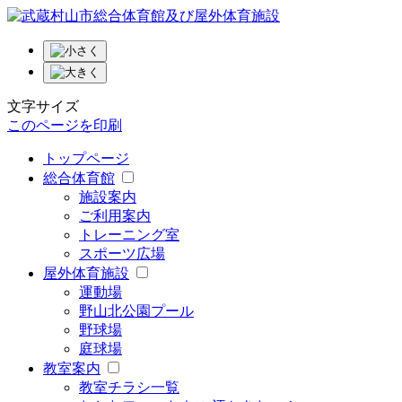
文字サイズ
このページを印刷
トップページ
総合体育館
施設案内
ご利用案内
トレーニング室
スポーツ広場
屋外体育施設
運動場
野山北公園プール
野球場
庭球場
教室案内
教室チラシ一覧