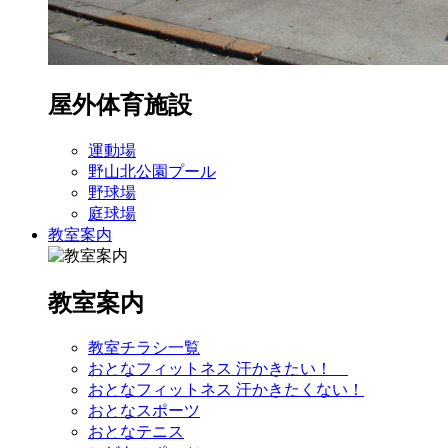
屋外体育施設
運動場
野山北公園プール
野球場
庭球場
教室案内
教室案内
教室チラシ一覧
おとなフィットネス 汗かきたい！
おとなフィットネス 汗かきたくない！
おとなスポーツ
おとなテニス