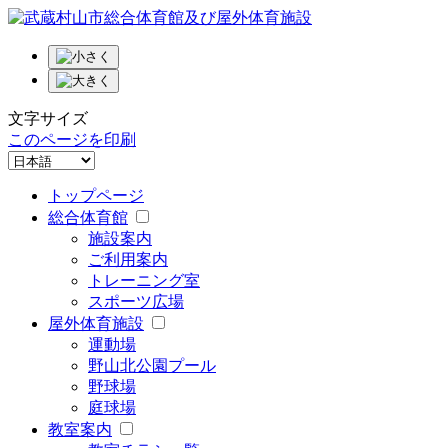
文字サイズ
このページを印刷
トップページ
総合体育館
施設案内
ご利用案内
トレーニング室
スポーツ広場
屋外体育施設
運動場
野山北公園プール
野球場
庭球場
教室案内