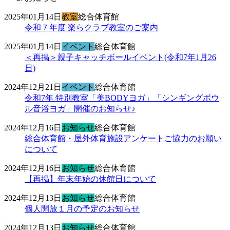
2025年01月14日
教室
総合体育館
令和７年度 楽らクラブ教室のご案内
2025年01月14日
イベント
総合体育館
＜再掲＞親子キャッチボールイベント(令和7年1月26
日)
2024年12月21日
イベント
総合体育館
令和7年 特別教室「美BODYヨガ」「シンギングボウ
ル音浴ヨガ」開催のお知らせ♪
2024年12月16日
お知らせ
総合体育館
総合体育館・屋外体育施設アンケートご協力のお願い
について
2024年12月16日
お知らせ
総合体育館
【再掲】年末年始の休館日について
2024年12月13日
お知らせ
総合体育館
個人開放１月の予定のお知らせ
2024年12月13日
お知らせ
総合体育館