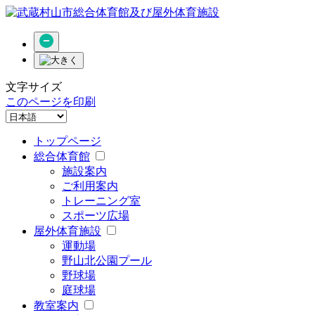
文字サイズ
このページを印刷
トップページ
総合体育館
施設案内
ご利用案内
トレーニング室
スポーツ広場
屋外体育施設
運動場
野山北公園プール
野球場
庭球場
教室案内